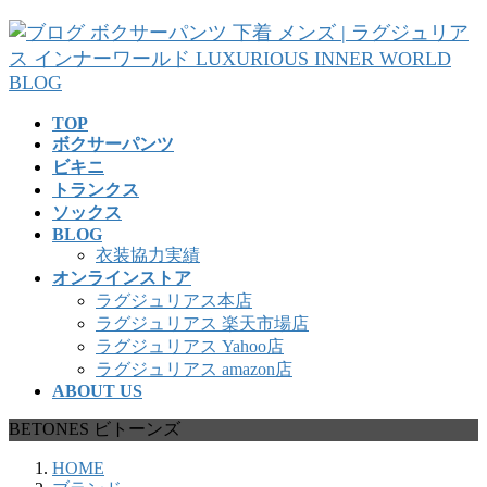
コ
ナ
ン
ビ
テ
ゲ
ン
ー
ツ
シ
TOP
へ
ョ
ボクサーパンツ
ス
ン
ビキニ
キ
に
トランクス
ッ
移
ソックス
プ
動
BLOG
衣装協力実績
オンラインストア
ラグジュリアス本店
ラグジュリアス 楽天市場店
ラグジュリアス Yahoo店
ラグジュリアス amazon店
ABOUT US
BETONES ビトーンズ
HOME