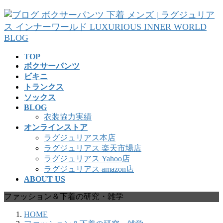
コ
ナ
ン
ビ
テ
ゲ
ン
ー
ツ
シ
TOP
へ
ョ
ボクサーパンツ
ス
ン
ビキニ
キ
に
トランクス
ッ
移
ソックス
プ
動
BLOG
衣装協力実績
オンラインストア
ラグジュリアス本店
ラグジュリアス 楽天市場店
ラグジュリアス Yahoo店
ラグジュリアス amazon店
ABOUT US
ファッション＆下着の研究・雑学
HOME