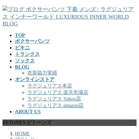
コ
ナ
ン
ビ
テ
ゲ
ン
ー
ツ
シ
TOP
へ
ョ
ボクサーパンツ
ス
ン
ビキニ
キ
に
トランクス
ッ
移
ソックス
プ
動
BLOG
衣装協力実績
オンラインストア
ラグジュリアス本店
ラグジュリアス 楽天市場店
ラグジュリアス Yahoo店
ラグジュリアス amazon店
ABOUT US
BETONES ビトーンズ
HOME