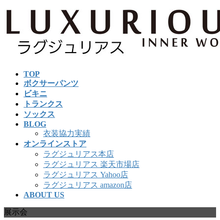
コ
ナ
ン
ビ
テ
ゲ
ン
ー
ツ
シ
へ
ョ
TOP
ス
ン
ボクサーパンツ
キ
に
ビキニ
ッ
移
トランクス
プ
動
ソックス
BLOG
衣装協力実績
オンラインストア
ラグジュリアス本店
ラグジュリアス 楽天市場店
ラグジュリアス Yahoo店
ラグジュリアス amazon店
ABOUT US
展示会