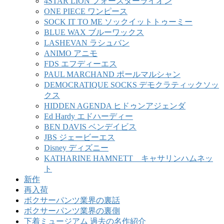
4STAR LION フォースターライオン
ONE PIECE ワンピース
SOCK IT TO ME ソックイットトゥーミー
BLUE WAX ブルーワックス
LASHEVAN ラシュバン
ANIMO アニモ
FDS エフディーエス
PAUL MARCHAND ポールマルシャン
DEMOCRATIQUE SOCKS デモクラティックソッ
クス
HIDDEN AGENDA ヒドゥンアジェンダ
Ed Hardy エドハーディー
BEN DAVIS ベンデイビス
JBS ジェービーエス
Disney ディズニー
KATHARINE HAMNETT キャサリンハムネッ
ト
新作
再入荷
ボクサーパンツ業界の裏話
ボクサーパンツ業界の裏側
下着ミュージアム 過去の名作紹介