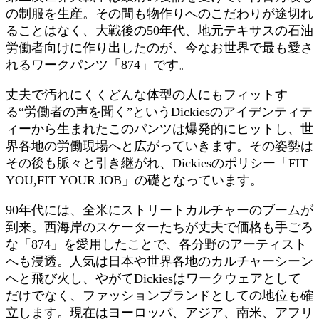
の制服を生産。その間も物作りへのこだわりが途切れ
ることはなく、大戦後の50年代、地元テキサスの石油
労働者向けに作り出したのが、今なお世界で最も愛さ
れるワークパンツ「874」です。
丈夫で汚れにくくどんな体型の人にもフィットす
る“労働者の声を聞く”というDickiesのアイデンティテ
ィーから生まれたこのパンツは爆発的にヒットし、世
界各地の労働現場へと広がっていきます。その姿勢は
その後も脈々と引き継がれ、Dickiesのポリシー「FIT
YOU,FIT YOUR JOB」の礎となっています。
90年代には、全米にストリートカルチャーのブームが
到来。西海岸のスケーターたちが丈夫で価格も手ごろ
な「874」を愛用したことで、各分野のアーティスト
へも浸透。人気は日本や世界各地のカルチャーシーン
へと飛び火し、やがてDickiesはワークウェアとして
だけでなく、ファッションブランドとしての地位も確
立します。現在はヨーロッパ、アジア、南米、アフリ