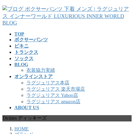
コ
ナ
ン
ビ
テ
ゲ
ン
ー
ツ
シ
TOP
へ
ョ
ボクサーパンツ
ス
ン
ビキニ
キ
に
トランクス
ッ
移
ソックス
プ
動
BLOG
衣装協力実績
オンラインストア
ラグジュリアス本店
ラグジュリアス 楽天市場店
ラグジュリアス Yahoo店
ラグジュリアス amazon店
ABOUT US
Dickies ディッキーズ
HOME