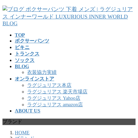
コ
ナ
ン
ビ
テ
ゲ
ン
ー
ツ
シ
TOP
へ
ョ
ボクサーパンツ
ス
ン
ビキニ
キ
に
トランクス
ッ
移
ソックス
プ
動
BLOG
衣装協力実績
オンラインストア
ラグジュリアス本店
ラグジュリアス 楽天市場店
ラグジュリアス Yahoo店
ラグジュリアス amazon店
ABOUT US
ブランド
HOME