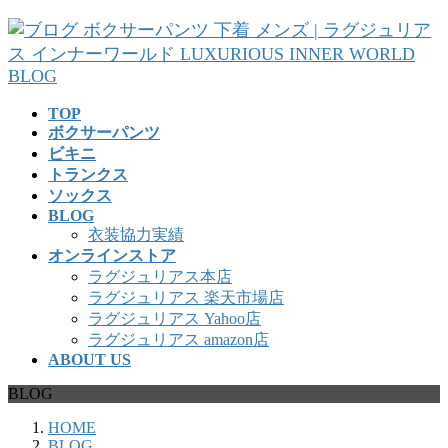
コ
ナ
ン
ビ
テ
ゲ
ン
ー
ツ
シ
TOP
へ
ョ
ボクサーパンツ
ス
ン
ビキニ
キ
に
トランクス
ッ
移
ソックス
プ
動
BLOG
衣装協力実績
オンラインストア
ラグジュリアス本店
ラグジュリアス 楽天市場店
ラグジュリアス Yahoo店
ラグジュリアス amazon店
ABOUT US
BLOG
HOME
BLOG