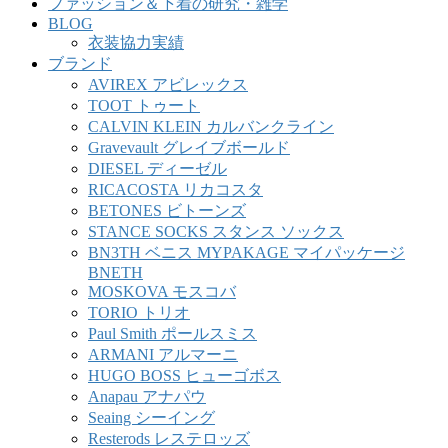
ファッション＆下着の研究・雑学
BLOG
衣装協力実績
ブランド
AVIREX アビレックス
TOOT トゥート
CALVIN KLEIN カルバンクライン
Gravevault グレイブボールド
DIESEL ディーゼル
RICACOSTA リカコスタ
BETONES ビトーンズ
STANCE SOCKS スタンス ソックス
BN3TH ベニス MYPAKAGE マイパッケージ
BNETH
MOSKOVA モスコバ
TORIO トリオ
Paul Smith ポールスミス
ARMANI アルマーニ
HUGO BOSS ヒューゴボス
Anapau アナパウ
Seaing シーイング
Resterods レステロッズ