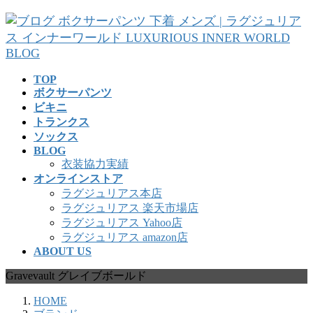
コ
ナ
ン
ビ
テ
ゲ
ン
ー
ツ
シ
TOP
へ
ョ
ボクサーパンツ
ス
ン
ビキニ
キ
に
トランクス
ッ
移
ソックス
プ
動
BLOG
衣装協力実績
オンラインストア
ラグジュリアス本店
ラグジュリアス 楽天市場店
ラグジュリアス Yahoo店
ラグジュリアス amazon店
ABOUT US
Gravevault グレイブボールド
HOME