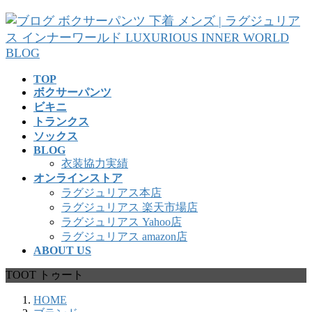
コ
ナ
ン
ビ
テ
ゲ
ン
ー
ツ
シ
TOP
へ
ョ
ボクサーパンツ
ス
ン
ビキニ
キ
に
トランクス
ッ
移
ソックス
プ
動
BLOG
衣装協力実績
オンラインストア
ラグジュリアス本店
ラグジュリアス 楽天市場店
ラグジュリアス Yahoo店
ラグジュリアス amazon店
ABOUT US
TOOT トゥート
HOME