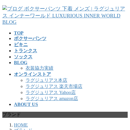
コ
ナ
ン
ビ
テ
ゲ
ン
ー
ツ
シ
TOP
へ
ョ
ボクサーパンツ
ス
ン
ビキニ
キ
に
トランクス
ッ
移
ソックス
プ
動
BLOG
衣装協力実績
オンラインストア
ラグジュリアス本店
ラグジュリアス 楽天市場店
ラグジュリアス Yahoo店
ラグジュリアス amazon店
ABOUT US
ブランド
HOME