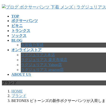
コ
ナ
ン
ビ
テ
ゲ
TOP
ボクサーパンツ
ン
ー
ビキニ
ツ
シ
トランクス
へ
ョ
ソックス
ス
ン
BLOG
キ
に
衣装協力実績
ッ
移
オンラインストア
プ
動
ラグジュリアス本店
ラグジュリアス 楽天市場店
ラグジュリアス Yahoo店
ラグジュリアス amazon店
ABOUT US
ブランド
HOME
ブランド
BETONES ビトーンズの新作ボクサーパンツが入荷し