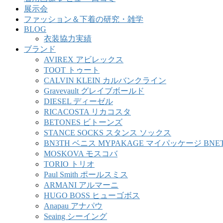
展示会
ファッション＆下着の研究・雑学
BLOG
衣装協力実績
ブランド
AVIREX アビレックス
TOOT トゥート
CALVIN KLEIN カルバンクライン
Gravevault グレイブボールド
DIESEL ディーゼル
RICACOSTA リカコスタ
BETONES ビトーンズ
STANCE SOCKS スタンス ソックス
BN3TH ベニス MYPAKAGE マイパッケージ BNE
MOSKOVA モスコバ
TORIO トリオ
Paul Smith ポールスミス
ARMANI アルマーニ
HUGO BOSS ヒューゴボス
Anapau アナパウ
Seaing シーイング