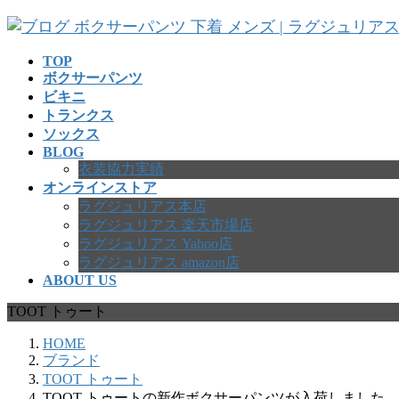
コ
ナ
ン
ビ
テ
ゲ
TOP
ボクサーパンツ
ン
ー
ビキニ
ツ
シ
トランクス
へ
ョ
ソックス
ス
ン
BLOG
キ
に
衣装協力実績
ッ
移
オンラインストア
プ
動
ラグジュリアス本店
ラグジュリアス 楽天市場店
ラグジュリアス Yahoo店
ラグジュリアス amazon店
ABOUT US
TOOT トゥート
HOME
ブランド
TOOT トゥート
TOOT トゥートの新作ボクサーパンツが入荷しました。