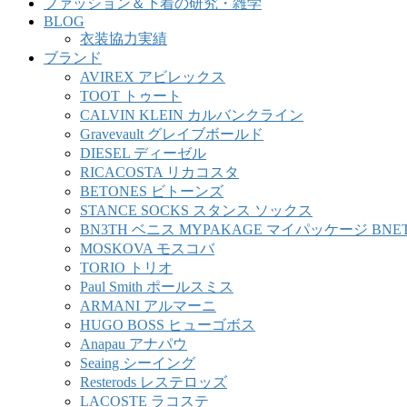
ファッション＆下着の研究・雑学
BLOG
衣装協力実績
ブランド
AVIREX アビレックス
TOOT トゥート
CALVIN KLEIN カルバンクライン
Gravevault グレイブボールド
DIESEL ディーゼル
RICACOSTA リカコスタ
BETONES ビトーンズ
STANCE SOCKS スタンス ソックス
BN3TH ベニス MYPAKAGE マイパッケージ BNE
MOSKOVA モスコバ
TORIO トリオ
Paul Smith ポールスミス
ARMANI アルマーニ
HUGO BOSS ヒューゴボス
Anapau アナパウ
Seaing シーイング
Resterods レステロッズ
LACOSTE ラコステ