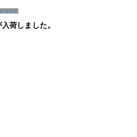
 トゥート
が入荷しました。
。