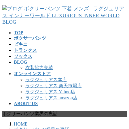
コ
ナ
ン
ビ
テ
ゲ
ン
ー
ツ
シ
TOP
へ
ョ
ボクサーパンツ
ス
ン
ビキニ
キ
に
トランクス
ッ
移
ソックス
プ
動
BLOG
衣装協力実績
オンラインストア
ラグジュリアス本店
ラグジュリアス 楽天市場店
ラグジュリアス Yahoo店
ラグジュリアス amazon店
ABOUT US
ボクサーパンツ業界の裏話
HOME