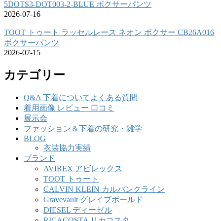
5DOTS3-DOT003-2-BLUE ボクサーパンツ
2026-07-16
TOOT トゥート ラッセルレース ネオン ボクサー CB26A016
ボクサーパンツ
2026-07-15
カテゴリー
Q&A 下着についてよくある質問
着用画像 レビュー 口コミ
展示会
ファッション＆下着の研究・雑学
BLOG
衣装協力実績
ブランド
AVIREX アビレックス
TOOT トゥート
CALVIN KLEIN カルバンクライン
Gravevault グレイブボールド
DIESEL ディーゼル
RICACOSTA リカコスタ