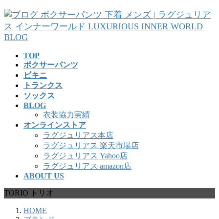
コ
ナ
ン
ビ
テ
ゲ
ン
ー
ツ
シ
TOP
へ
ョ
ボクサーパンツ
ス
ン
ビキニ
キ
に
トランクス
ッ
移
ソックス
プ
動
BLOG
衣装協力実績
オンラインストア
ラグジュリアス本店
ラグジュリアス 楽天市場店
ラグジュリアス Yahoo店
ラグジュリアス amazon店
ABOUT US
TORIO トリオ
HOME