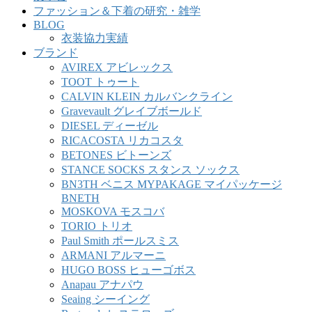
ファッション＆下着の研究・雑学
BLOG
衣装協力実績
ブランド
AVIREX アビレックス
TOOT トゥート
CALVIN KLEIN カルバンクライン
Gravevault グレイブボールド
DIESEL ディーゼル
RICACOSTA リカコスタ
BETONES ビトーンズ
STANCE SOCKS スタンス ソックス
BN3TH ベニス MYPAKAGE マイパッケージ
BNETH
MOSKOVA モスコバ
TORIO トリオ
Paul Smith ポールスミス
ARMANI アルマーニ
HUGO BOSS ヒューゴボス
Anapau アナパウ
Seaing シーイング