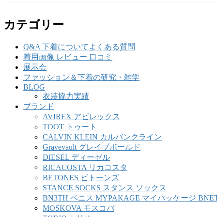
カテゴリー
Q&A 下着についてよくある質問
着用画像 レビュー 口コミ
展示会
ファッション＆下着の研究・雑学
BLOG
衣装協力実績
ブランド
AVIREX アビレックス
TOOT トゥート
CALVIN KLEIN カルバンクライン
Gravevault グレイブボールド
DIESEL ディーゼル
RICACOSTA リカコスタ
BETONES ビトーンズ
STANCE SOCKS スタンス ソックス
BN3TH ベニス MYPAKAGE マイパッケージ BNE
MOSKOVA モスコバ