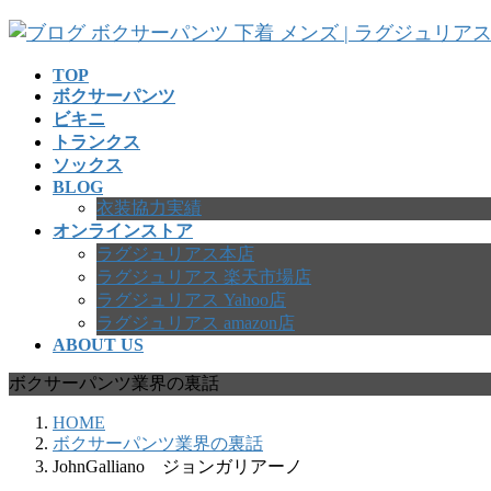
コ
ナ
ン
ビ
テ
ゲ
TOP
ボクサーパンツ
ン
ー
ビキニ
ツ
シ
トランクス
へ
ョ
ソックス
ス
ン
BLOG
キ
に
衣装協力実績
ッ
移
オンラインストア
プ
動
ラグジュリアス本店
ラグジュリアス 楽天市場店
ラグジュリアス Yahoo店
ラグジュリアス amazon店
ABOUT US
ボクサーパンツ業界の裏話
HOME
ボクサーパンツ業界の裏話
JohnGalliano ジョンガリアーノ