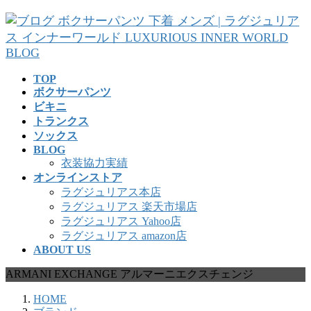
コ
ナ
ン
ビ
テ
ゲ
ン
ー
ツ
シ
TOP
へ
ョ
ボクサーパンツ
ス
ン
ビキニ
キ
に
トランクス
ッ
移
ソックス
プ
動
BLOG
衣装協力実績
オンラインストア
ラグジュリアス本店
ラグジュリアス 楽天市場店
ラグジュリアス Yahoo店
ラグジュリアス amazon店
ABOUT US
ARMANI EXCHANGE アルマーニエクスチェンジ
HOME