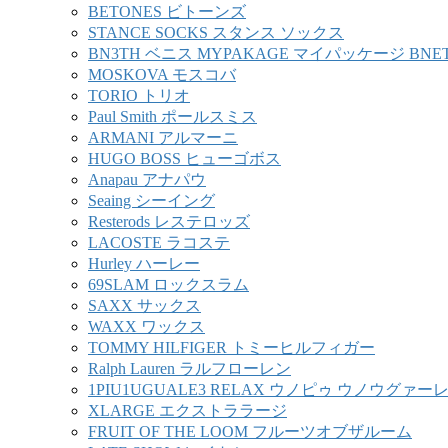
BETONES ビトーンズ
STANCE SOCKS スタンス ソックス
BN3TH ベニス MYPAKAGE マイパッケージ BNE
MOSKOVA モスコバ
TORIO トリオ
Paul Smith ポールスミス
ARMANI アルマーニ
HUGO BOSS ヒューゴボス
Anapau アナパウ
Seaing シーイング
Resterods レステロッズ
LACOSTE ラコステ
Hurley ハーレー
69SLAM ロックスラム
SAXX サックス
WAXX ワックス
TOMMY HILFIGER トミーヒルフィガー
Ralph Lauren ラルフローレン
1PIU1UGUALE3 RELAX ウノピゥ ウノウグァ
XLARGE エクストララージ
FRUIT OF THE LOOM フルーツオブザルーム