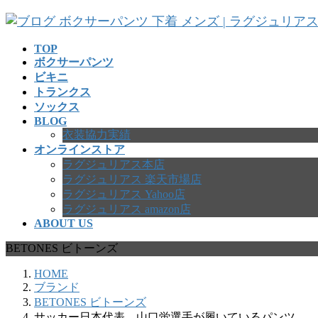
コ
ナ
ン
ビ
テ
ゲ
TOP
ボクサーパンツ
ン
ー
ビキニ
ツ
シ
トランクス
へ
ョ
ソックス
ス
ン
BLOG
キ
に
衣装協力実績
ッ
移
オンラインストア
プ
動
ラグジュリアス本店
ラグジュリアス 楽天市場店
ラグジュリアス Yahoo店
ラグジュリアス amazon店
ABOUT US
BETONES ビトーンズ
HOME
ブランド
BETONES ビトーンズ
サッカー日本代表、山口蛍選手が履いているパンツ