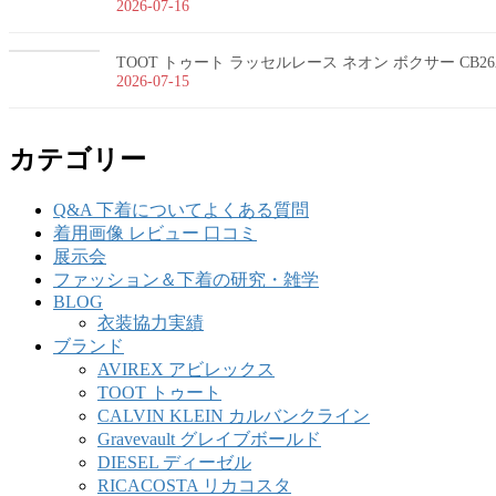
2026-07-16
TOOT トゥート ラッセルレース ネオン ボクサー CB26
2026-07-15
カテゴリー
Q&A 下着についてよくある質問
着用画像 レビュー 口コミ
展示会
ファッション＆下着の研究・雑学
BLOG
衣装協力実績
ブランド
AVIREX アビレックス
TOOT トゥート
CALVIN KLEIN カルバンクライン
Gravevault グレイブボールド
DIESEL ディーゼル
RICACOSTA リカコスタ