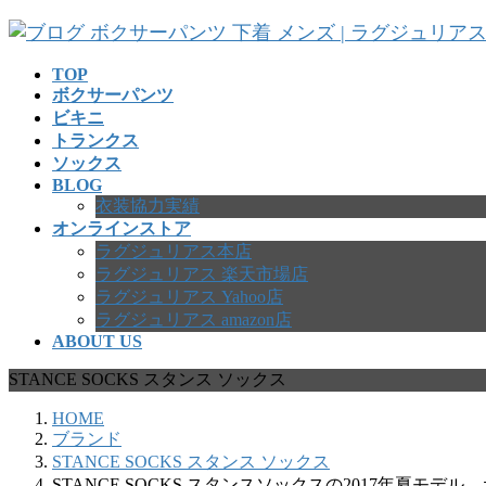
コ
ナ
ン
ビ
テ
ゲ
TOP
ボクサーパンツ
ン
ー
ビキニ
ツ
シ
トランクス
へ
ョ
ソックス
ス
ン
BLOG
キ
に
衣装協力実績
ッ
移
オンラインストア
プ
動
ラグジュリアス本店
ラグジュリアス 楽天市場店
ラグジュリアス Yahoo店
ラグジュリアス amazon店
ABOUT US
STANCE SOCKS スタンス ソックス
HOME
ブランド
STANCE SOCKS スタンス ソックス
STANCE SOCKS スタンスソックスの2017年夏モデ