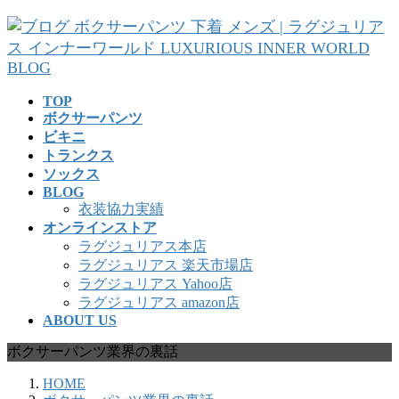
コ
ナ
ン
ビ
テ
ゲ
ン
ー
ツ
シ
TOP
へ
ョ
ボクサーパンツ
ス
ン
ビキニ
キ
に
トランクス
ッ
移
ソックス
プ
動
BLOG
衣装協力実績
オンラインストア
ラグジュリアス本店
ラグジュリアス 楽天市場店
ラグジュリアス Yahoo店
ラグジュリアス amazon店
ABOUT US
ボクサーパンツ業界の裏話
HOME