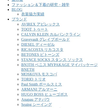
ファッション＆下着の研究・雑学
BLOG
衣装協力実績
ブランド
AVIREX アビレックス
TOOT トゥート
CALVIN KLEIN カルバンクライン
Gravevault グレイブボールド
DIESEL ディーゼル
RICACOSTA リカコスタ
BETONES ビトーンズ
STANCE SOCKS スタンス ソックス
BN3TH ベニス MYPAKAGE マイパッケージ
BNETH
MOSKOVA モスコバ
TORIO トリオ
Paul Smith ポールスミス
ARMANI アルマーニ
HUGO BOSS ヒューゴボス
Anapau アナパウ
Seaing シーイング