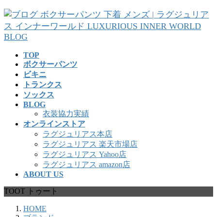
コ
ナ
ン
ビ
テ
ゲ
ン
ー
ツ
シ
TOP
へ
ョ
ボクサーパンツ
ス
ン
ビキニ
キ
に
トランクス
ッ
移
ソックス
プ
動
BLOG
衣装協力実績
オンラインストア
ラグジュリアス本店
ラグジュリアス 楽天市場店
ラグジュリアス Yahoo店
ラグジュリアス amazon店
ABOUT US
TOOT トゥート
HOME