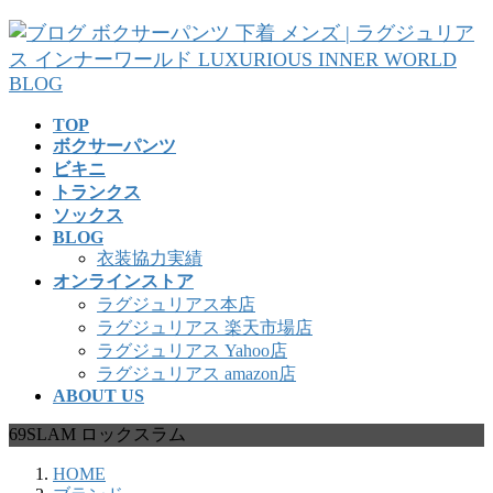
コ
ナ
ン
ビ
テ
ゲ
ン
ー
ツ
シ
TOP
へ
ョ
ボクサーパンツ
ス
ン
ビキニ
キ
に
トランクス
ッ
移
ソックス
プ
動
BLOG
衣装協力実績
オンラインストア
ラグジュリアス本店
ラグジュリアス 楽天市場店
ラグジュリアス Yahoo店
ラグジュリアス amazon店
ABOUT US
69SLAM ロックスラム
HOME