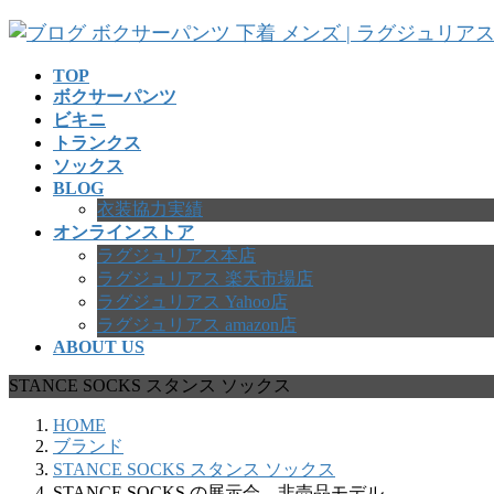
コ
ナ
ン
ビ
テ
ゲ
TOP
ボクサーパンツ
ン
ー
ビキニ
ツ
シ
トランクス
へ
ョ
ソックス
ス
ン
BLOG
キ
に
衣装協力実績
ッ
移
オンラインストア
プ
動
ラグジュリアス本店
ラグジュリアス 楽天市場店
ラグジュリアス Yahoo店
ラグジュリアス amazon店
ABOUT US
STANCE SOCKS スタンス ソックス
HOME
ブランド
STANCE SOCKS スタンス ソックス
STANCE SOCKS の展示会、非売品モデル