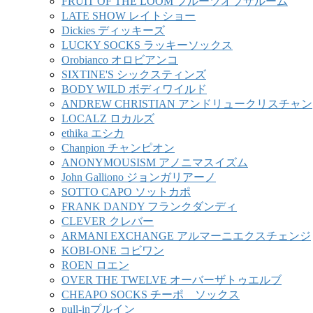
FRUIT OF THE LOOM フルーツオブザルーム
LATE SHOW レイトショー
Dickies ディッキーズ
LUCKY SOCKS ラッキーソックス
Orobianco オロビアンコ
SIXTINE'S シックスティンズ
BODY WILD ボディワイルド
ANDREW CHRISTIAN アンドリュークリスチャン
LOCALZ ロカルズ
ethika エシカ
Chanpion チャンピオン
ANONYMOUSISM アノニマスイズム
John Galliono ジョンガリアーノ
SOTTO CAPO ソットカポ
FRANK DANDY フランクダンディ
CLEVER クレバー
ARMANI EXCHANGE アルマーニエクスチェンジ
KOBI-ONE コビワン
ROEN ロエン
OVER THE TWELVE オーバーザトゥエルブ
CHEAPO SOCKS チーポ ソックス
pull-inプルイン