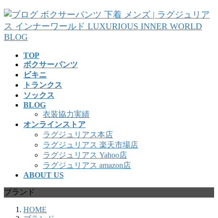
コ
ナ
ン
ビ
テ
ゲ
ン
ー
ツ
シ
TOP
へ
ョ
ボクサーパンツ
ス
ン
ビキニ
キ
に
トランクス
ッ
移
ソックス
プ
動
BLOG
衣装協力実績
オンラインストア
ラグジュリアス本店
ラグジュリアス 楽天市場店
ラグジュリアス Yahoo店
ラグジュリアス amazon店
ABOUT US
ブランド
HOME