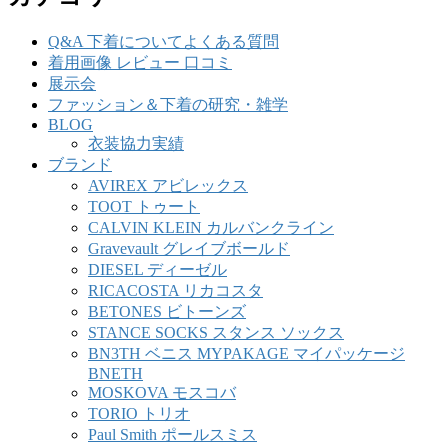
Q&A 下着についてよくある質問
着用画像 レビュー 口コミ
展示会
ファッション＆下着の研究・雑学
BLOG
衣装協力実績
ブランド
AVIREX アビレックス
TOOT トゥート
CALVIN KLEIN カルバンクライン
Gravevault グレイブボールド
DIESEL ディーゼル
RICACOSTA リカコスタ
BETONES ビトーンズ
STANCE SOCKS スタンス ソックス
BN3TH ベニス MYPAKAGE マイパッケージ
BNETH
MOSKOVA モスコバ
TORIO トリオ
Paul Smith ポールスミス