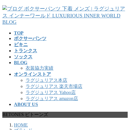
コ
ナ
ン
ビ
テ
ゲ
ン
ー
ツ
シ
TOP
へ
ョ
ボクサーパンツ
ス
ン
ビキニ
キ
に
トランクス
ッ
移
ソックス
プ
動
BLOG
衣装協力実績
オンラインストア
ラグジュリアス本店
ラグジュリアス 楽天市場店
ラグジュリアス Yahoo店
ラグジュリアス amazon店
ABOUT US
BETONES ビトーンズ
HOME