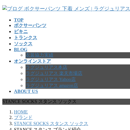
コ
ナ
ン
ビ
テ
ゲ
TOP
ボクサーパンツ
ン
ー
ビキニ
ツ
シ
トランクス
へ
ョ
ソックス
ス
ン
BLOG
キ
に
衣装協力実績
ッ
移
オンラインストア
プ
動
ラグジュリアス本店
ラグジュリアス 楽天市場店
ラグジュリアス Yahoo店
ラグジュリアス amazon店
ABOUT US
STANCE SOCKS スタンス ソックス
HOME
ブランド
STANCE SOCKS スタンス ソックス
STANCE スタンス ブランド紹介