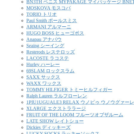
BN3TH ベニス MYPAKAGE マイパッケージ BNE
MOSKOVA モスコバ
TORIO トリオ
Paul Smith ポールスミス
ARMANI アルマーニ
HUGO BOSS ヒューゴボス
Anapau アナパウ
Seaing シーイング
Resterods レステロッズ
LACOSTE ラコステ
Hurley ハーレー
69SLAM ロックスラム
SAXX サックス
WAXX ワックス
TOMMY HILFIGER トミーヒルフィガー
Ralph Lauren ラルフローレン
1PIU1UGUALE3 RELAX ウノピゥ ウノウグァ
XLARGE エクストララージ
FRUIT OF THE LOOM フルーツオブザルーム
LATE SHOW レイトショー
Dickies ディッキーズ
LUCKY SOCKS ラッキーソックス