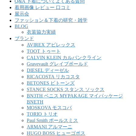
Q&A 下着についてよくある質問
着用画像 レビュー 口コミ
展示会
ファッション＆下着の研究・雑学
BLOG
衣装協力実績
ブランド
AVIREX アビレックス
TOOT トゥート
CALVIN KLEIN カルバンクライン
Gravevault グレイブボールド
DIESEL ディーゼル
RICACOSTA リカコスタ
BETONES ビトーンズ
STANCE SOCKS スタンス ソックス
BN3TH ベニス MYPAKAGE マイパッケージ
BNETH
MOSKOVA モスコバ
TORIO トリオ
Paul Smith ポールスミス
ARMANI アルマーニ
HUGO BOSS ヒューゴボス