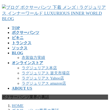
コ
ナ
ン
ビ
テ
ゲ
ン
ー
ツ
シ
TOP
へ
ョ
ボクサーパンツ
ス
ン
ビキニ
キ
に
トランクス
ッ
移
ソックス
プ
動
BLOG
衣装協力実績
オンラインストア
ラグジュリアス本店
ラグジュリアス 楽天市場店
ラグジュリアス Yahoo店
ラグジュリアス amazon店
ABOUT US
ボクサーパンツ業界の裏話
HOME