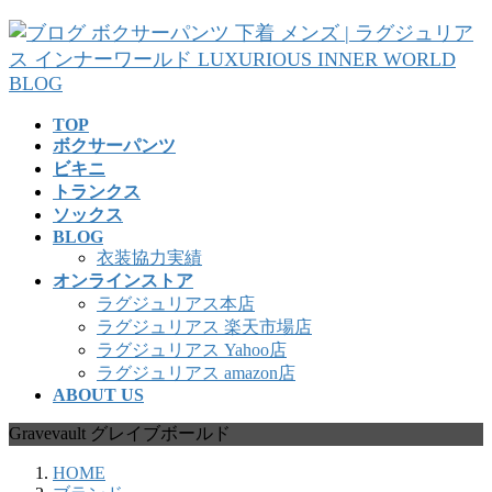
コ
ナ
ン
ビ
テ
ゲ
ン
ー
ツ
シ
TOP
へ
ョ
ボクサーパンツ
ス
ン
ビキニ
キ
に
トランクス
ッ
移
ソックス
プ
動
BLOG
衣装協力実績
オンラインストア
ラグジュリアス本店
ラグジュリアス 楽天市場店
ラグジュリアス Yahoo店
ラグジュリアス amazon店
ABOUT US
Gravevault グレイブボールド
HOME