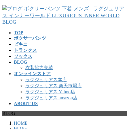
コ
ナ
ン
ビ
テ
ゲ
ン
ー
ツ
シ
TOP
へ
ョ
ボクサーパンツ
ス
ン
ビキニ
キ
に
トランクス
ッ
移
ソックス
プ
動
BLOG
衣装協力実績
オンラインストア
ラグジュリアス本店
ラグジュリアス 楽天市場店
ラグジュリアス Yahoo店
ラグジュリアス amazon店
ABOUT US
BLOG
HOME
BLOG